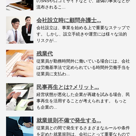
のSNSや口コミサイトなどで、虚偽の事実などが
流布されるこ...
会社設立時に顧問弁護士...
会社設立は、事業を始める上で重要なステップで
す。 しかし、設立手続きや運営には様々な法的
リスクが...
残業代
従業員が勤務時間外に働いている場合には、会社
は労働基準法で定められている時間外労働手当を
従業員に支払わ...
民事再生とは?メリット...
経営状態が悪化した企業が再建を試みる場合、民
事再生を活用することが考えられます。 もっと
も企業の...
就業規則不備で発生する...
従業員との間で発生するさまざまなルールや条件
を定めた就業規則は、会社にとって重要なもので