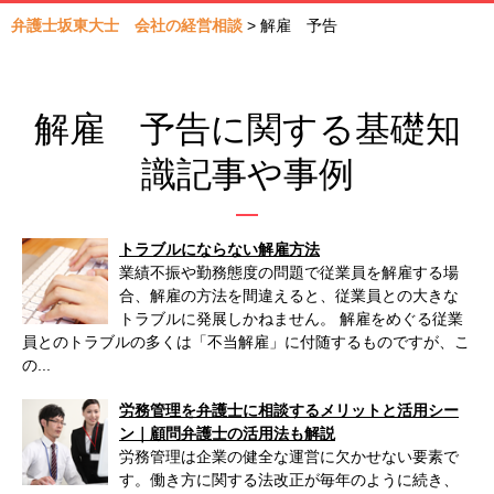
弁護士坂東大士 会社の経営相談
>
解雇 予告
解雇 予告に関する基礎知
識記事や事例
トラブルにならない解雇方法
業績不振や勤務態度の問題で従業員を解雇する場
合、解雇の方法を間違えると、従業員との大きな
トラブルに発展しかねません。 解雇をめぐる従業
員とのトラブルの多くは「不当解雇」に付随するものですが、こ
の...
労務管理を弁護士に相談するメリットと活用シー
ン｜顧問弁護士の活用法も解説
労務管理は企業の健全な運営に欠かせない要素で
す。働き方に関する法改正が毎年のように続き、