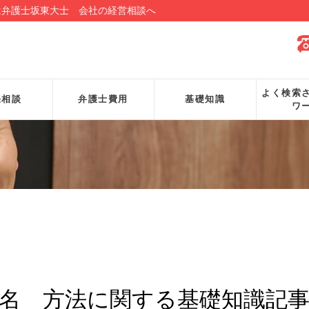
は弁護士坂東大士 会社の経営相談へ
よく検索
張相談
弁護士費用
基礎知識
ワ
名 方法に関する基礎知識記