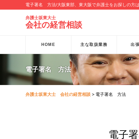
電子署名 方法/大阪東部、東大阪で弁護士をお探しの方
弁護士坂東大士
会社の経営相談
HOME
主な取扱業務
出
電子署名 方法
弁護士坂東大士 会社の経営相談
>
電子署名 方法
電子署