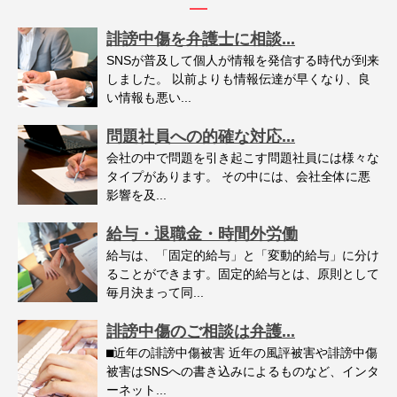
誹謗中傷を弁護士に相談...
SNSが普及して個人が情報を発信する時代が到来
しました。 以前よりも情報伝達が早くなり、良
い情報も悪い...
問題社員への的確な対応...
会社の中で問題を引き起こす問題社員には様々な
タイプがあります。 その中には、会社全体に悪
影響を及...
給与・退職金・時間外労働
給与は、「固定的給与」と「変動的給与」に分け
ることができます。固定的給与とは、原則として
毎月決まって同...
誹謗中傷のご相談は弁護...
⬛︎近年の誹謗中傷被害 近年の風評被害や誹謗中傷
被害はSNSへの書き込みによるものなど、インタ
ーネット...