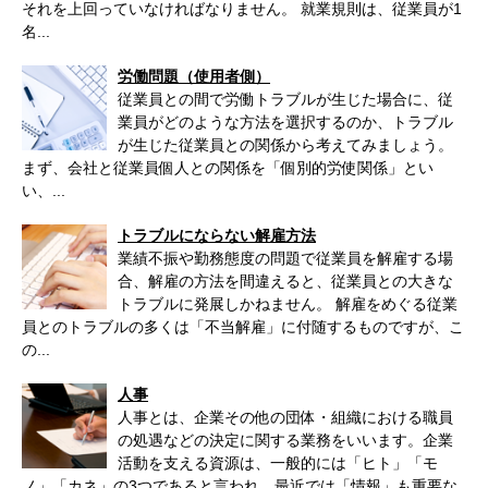
それを上回っていなければなりません。 就業規則は、従業員が1
名...
労働問題（使用者側）
従業員との間で労働トラブルが生じた場合に、従
業員がどのような方法を選択するのか、トラブル
が生じた従業員との関係から考えてみましょう。
まず、会社と従業員個人との関係を「個別的労使関係」とい
い、...
トラブルにならない解雇方法
業績不振や勤務態度の問題で従業員を解雇する場
合、解雇の方法を間違えると、従業員との大きな
トラブルに発展しかねません。 解雇をめぐる従業
員とのトラブルの多くは「不当解雇」に付随するものですが、こ
の...
人事
人事とは、企業その他の団体・組織における職員
の処遇などの決定に関する業務をいいます。企業
活動を支える資源は、一般的には「ヒト」「モ
ノ」「カネ」の3つであると言われ、最近では「情報」も重要な