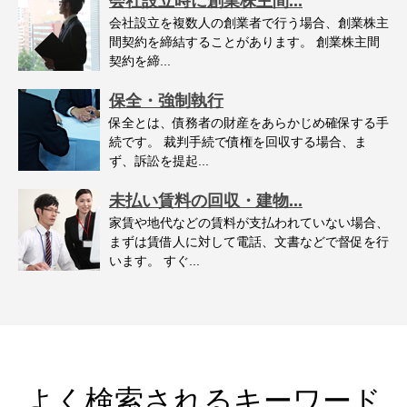
会社設立時に創業株主間...
会社設立を複数人の創業者で行う場合、創業株主
間契約を締結することがあります。 創業株主間
契約を締...
保全・強制執行
保全とは、債務者の財産をあらかじめ確保する手
続です。 裁判手続で債権を回収する場合、ま
ず、訴訟を提起...
未払い賃料の回収・建物...
家賃や地代などの賃料が支払われていない場合、
まずは賃借人に対して電話、文書などで督促を行
います。 すぐ...
よく検索されるキーワード