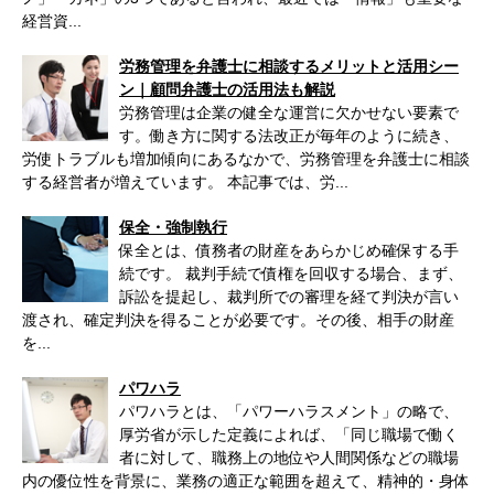
経営資...
労務管理を弁護士に相談するメリットと活用シー
ン｜顧問弁護士の活用法も解説
労務管理は企業の健全な運営に欠かせない要素で
す。働き方に関する法改正が毎年のように続き、
労使トラブルも増加傾向にあるなかで、労務管理を弁護士に相談
する経営者が増えています。 本記事では、労...
保全・強制執行
保全とは、債務者の財産をあらかじめ確保する手
続です。 裁判手続で債権を回収する場合、まず、
訴訟を提起し、裁判所での審理を経て判決が言い
渡され、確定判決を得ることが必要です。その後、相手の財産
を...
パワハラ
パワハラとは、「パワーハラスメント」の略で、
厚労省が示した定義によれば、「同じ職場で働く
者に対して、職務上の地位や人間関係などの職場
内の優位性を背景に、業務の適正な範囲を超えて、精神的・身体