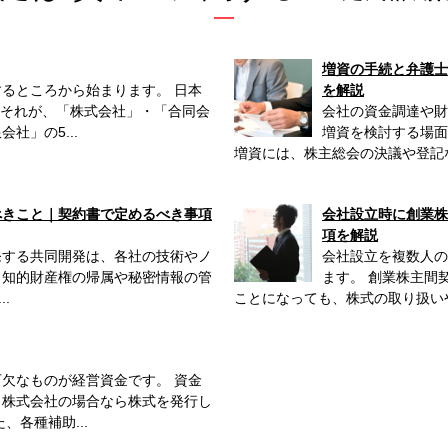
増資の手続と弁護士
るところから始まります。 日本
を解説
 それが、「株式会社」・「合同会
会社の資金調達や財
社」の5...
増資を検討する場面
増資には、株主総会の決議や登記な
べきこと｜契約書で定めるべき事項
会社設立時に創業株
項を解説
発する共同開発は、各社の技術やノ
会社設立を複数人の
、知的財産権の帰属や秘密情報の管
ます。 創業株主間
.
ことになっても、株式の取り扱いや
欠なものが経営資金です。 資金
、株式会社の場合なら株式を発行し
各種補助...