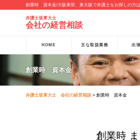
創業時 資本金/大阪東部、東大阪で弁護士をお探しの方
弁護士坂東大士
会社の経営相談
HOME
主な取扱業務
出
創業時 資本金
弁護士坂東大士 会社の経営相談
>
創業時 資本金
創業時 