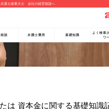
は弁護士坂東大士 会社の経営相談へ
よく検索
張相談
弁護士費用
基礎知識
ワ
または 資本金に関する基礎知識