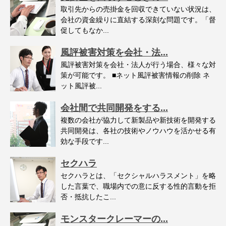
取引先からの売掛金を回収できていない状況は、
会社の資金繰りに直結する深刻な問題です。「督
促してもなか...
風評被害対策を会社・法...
風評被害対策を会社・法人が行う場合、様々な対
策が可能です。 ■ネット風評被害情報の削除 ネ
ット風評被...
会社間で共同開発をする...
複数の会社が協力して新製品や新技術を開発する
共同開発は、各社の技術やノウハウを活かせる有
効な手段です...
セクハラ
セクハラとは、「セクシャルハラスメント」を略
した言葉で、職場内での意に反する性的言動を拒
否・抵抗したこ...
モンスタークレーマーの...