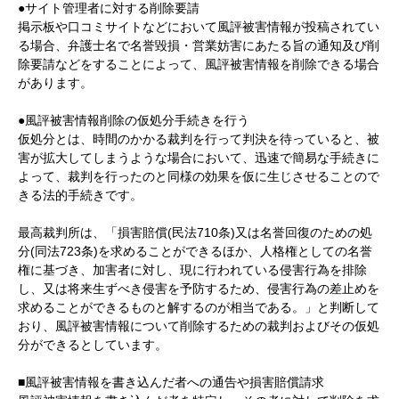
●サイト管理者に対する削除要請
掲示板や口コミサイトなどにおいて風評被害情報が投稿されてい
る場合、弁護士名で名誉毀損・営業妨害にあたる旨の通知及び削
除要請などをすることによって、風評被害情報を削除できる場合
があります。
●風評被害情報削除の仮処分手続きを行う
仮処分とは、時間のかかる裁判を行って判決を待っていると、被
害が拡大してしまうような場合において、迅速で簡易な手続きに
よって、裁判を行ったのと同様の効果を仮に生じさせることので
きる法的手続きです。
最高裁判所は、「損害賠償(民法710条)又は名誉回復のための処
分(同法723条)を求めることができるほか、人格権としての名誉
権に基づき、加害者に対し、現に行われている侵害行為を排除
し、又は将来生ずべき侵害を予防するため、侵害行為の差止めを
求めることができるものと解するのが相当である。」と判断して
おり、風評被害情報について削除するための裁判およびその仮処
分ができるとしています。
■風評被害情報を書き込んだ者への通告や損害賠償請求