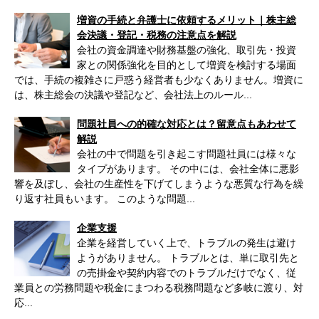
増資の手続と弁護士に依頼するメリット｜株主総
会決議・登記・税務の注意点を解説
会社の資金調達や財務基盤の強化、取引先・投資
家との関係強化を目的として増資を検討する場面
では、手続の複雑さに戸惑う経営者も少なくありません。増資に
は、株主総会の決議や登記など、会社法上のルール...
問題社員への的確な対応とは？留意点もあわせて
解説
会社の中で問題を引き起こす問題社員には様々な
タイプがあります。 その中には、会社全体に悪影
響を及ぼし、会社の生産性を下げてしまうような悪質な行為を繰
り返す社員もいます。 このような問題...
企業支援
企業を経営していく上で、トラブルの発生は避け
ようがありません。 トラブルとは、単に取引先と
の売掛金や契約内容でのトラブルだけでなく、従
業員との労務問題や税金にまつわる税務問題など多岐に渡り、対
応...