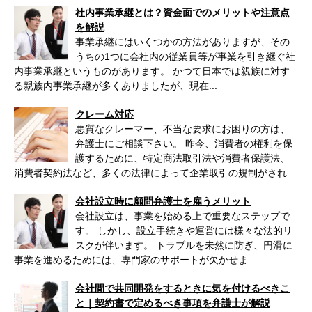
社内事業承継とは？資金面でのメリットや注意点
を解説
事業承継にはいくつかの方法がありますが、その
うちの1つに会社内の従業員等が事業を引き継ぐ社
内事業承継というものがあります。 かつて日本では親族に対す
る親族内事業承継が多くありましたが、現在...
クレーム対応
悪質なクレーマー、不当な要求にお困りの方は、
弁護士にご相談下さい。 昨今、消費者の権利を保
護するために、特定商法取引法や消費者保護法、
消費者契約法など、多くの法律によって企業取引の規制がされ...
会社設立時に顧問弁護士を雇うメリット
会社設立は、事業を始める上で重要なステップで
す。 しかし、設立手続きや運営には様々な法的リ
スクが伴います。 トラブルを未然に防ぎ、円滑に
事業を進めるためには、専門家のサポートが欠かせま...
会社間で共同開発をするときに気を付けるべきこ
と｜契約書で定めるべき事項を弁護士が解説