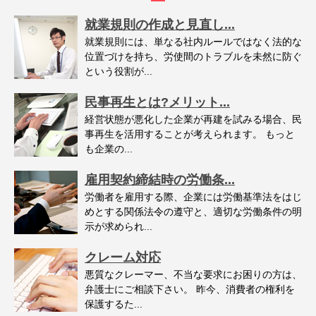
就業規則の作成と見直し...
就業規則には、単なる社内ルールではなく法的な
位置づけを持ち、労使間のトラブルを未然に防ぐ
という役割が...
民事再生とは?メリット...
経営状態が悪化した企業が再建を試みる場合、民
事再生を活用することが考えられます。 もっと
も企業の...
雇用契約締結時の労働条...
労働者を雇用する際、企業には労働基準法をはじ
めとする関係法令の遵守と、適切な労働条件の明
示が求められ...
クレーム対応
悪質なクレーマー、不当な要求にお困りの方は、
弁護士にご相談下さい。 昨今、消費者の権利を
保護するた...