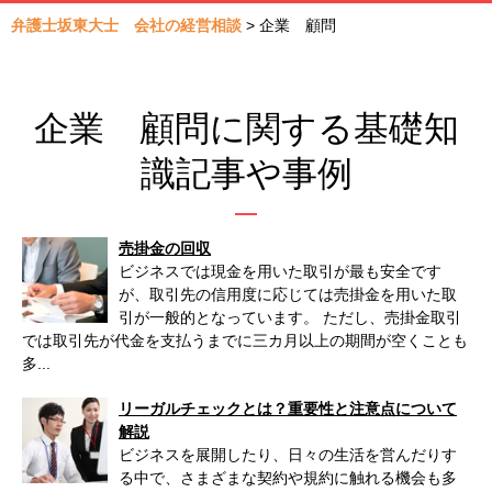
弁護士坂東大士 会社の経営相談
>
企業 顧問
企業 顧問に関する基礎知
識記事や事例
売掛金の回収
ビジネスでは現金を用いた取引が最も安全です
が、取引先の信用度に応じては売掛金を用いた取
引が一般的となっています。 ただし、売掛金取引
では取引先が代金を支払うまでに三カ月以上の期間が空くことも
多...
リーガルチェックとは？重要性と注意点について
解説
ビジネスを展開したり、日々の生活を営んだりす
る中で、さまざまな契約や規約に触れる機会も多