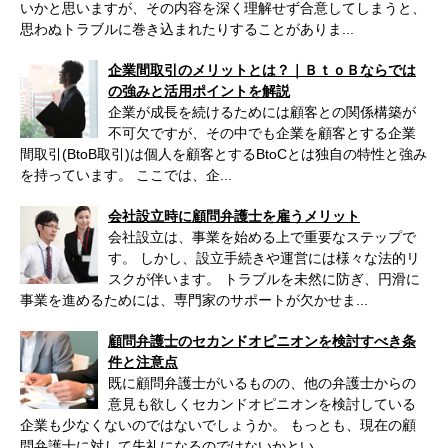
いかと思いますが、その内容を深く理解せず合意してしまうと、
思わぬトラブルに巻き込まれたりすることがありま...
企業間取引のメリットとは？｜ＢｔｏＢならでは
の強みと活用ポイントを解説
企業が成長を続けるためには顧客との関係構築が
不可欠ですが、その中でも企業を顧客とする企業
間取引(BtoB取引)は個人を顧客とするBtoCとは独自の特性と強み
を持っています。 ここでは、企...
会社設立時に顧問弁護士を雇うメリット
会社設立は、事業を始める上で重要なステップで
す。 しかし、設立手続きや運営には様々な法的リ
スクが伴います。 トラブルを未然に防ぎ、円滑に
事業を進めるためには、専門家のサポートが欠かせま...
顧問弁護士のセカンドオピニオンを検討すべき条
件と注意点
既に顧問弁護士がいるものの、他の弁護士からの
意見も欲しくセカンドオピニオンを検討している
企業も少なくないのではないでしょうか。 もっとも、現在の顧
問弁護士に対して失礼になるのではないかとい...