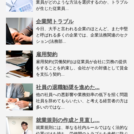
業員がどのような方法を選択するのか、トラブル
が生じた従業員...
企業間トラブル
今日、大手と言われる企業のほとんど、また中堅
と呼ばれる多くの企業では、企業法務関連のセク
ション(法務部...
雇用契約
雇用契約(労働契約)は従業員が会社に労務の提供
をすることを約束し、会社がその対価として賃金
を支払う契約...
社員の退職勧奨を進めた...
他の社員への悪影響や業務効率の低下を招く問題
社員を辞めてもらいたい、と考える経営者の方は
多いのではな...
就業規則の作成と見直し...
就業規則には、単なる社内ルールではなく法的な
位置づけを持ち、労使間のトラブルを未然に防ぐ