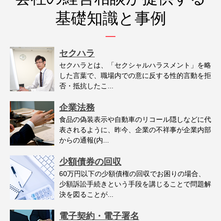
基礎知識と事例
セクハラ
セクハラとは、「セクシャルハラスメント」を略
した言葉で、職場内での意に反する性的言動を拒
否・抵抗したこ...
企業法務
食品の偽装表示や自動車のリコール隠しなどに代
表されるように、昨今、企業の不祥事が企業内部
からの通報(内...
少額債券の回収
60万円以下の少額債権の回収でお困りの場合、
少額訴訟手続きという手段を講じることで問題解
決を図ることが...
電子契約・電子署名