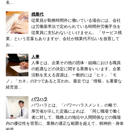
名...
残業代
従業員が勤務時間外に働いている場合には、会社
は労働基準法で定められている時間外労働手当を
従業員に支払わないといけません。 「サービス残
業」という言葉もありますが、会社が残業代不払いを放置して
お...
人事
人事とは、企業その他の団体・組織における職員
の処遇などの決定に関する業務をいいます。企業
活動を支える資源は、一般的には「ヒト」「モ
ノ」「カネ」の3つであると言われ、最近では「情報」も重要な
経営資...
パワハラ
パワハラとは、「パワーハラスメント」の略で、
厚労省が示した定義によれば、「同じ職場で働く
者に対して、職務上の地位や人間関係などの職場
内の優位性を背景に、業務の適正な範囲を超えて、精神的・身体
的苦...