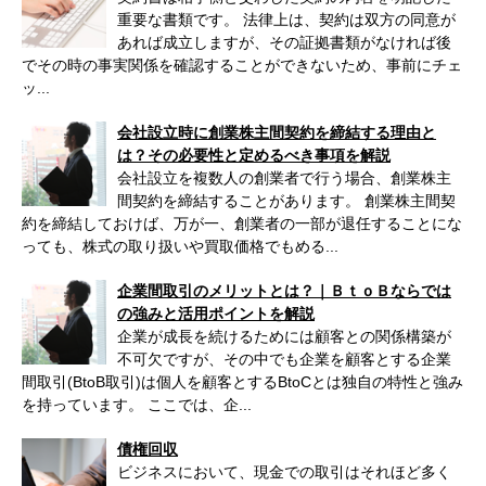
重要な書類です。 法律上は、契約は双方の同意が
あれば成立しますが、その証拠書類がなければ後
でその時の事実関係を確認することができないため、事前にチェ
ッ...
会社設立時に創業株主間契約を締結する理由と
は？その必要性と定めるべき事項を解説
会社設立を複数人の創業者で行う場合、創業株主
間契約を締結することがあります。 創業株主間契
約を締結しておけば、万が一、創業者の一部が退任することにな
っても、株式の取り扱いや買取価格でもめる...
企業間取引のメリットとは？｜ＢｔｏＢならでは
の強みと活用ポイントを解説
企業が成長を続けるためには顧客との関係構築が
不可欠ですが、その中でも企業を顧客とする企業
間取引(BtoB取引)は個人を顧客とするBtoCとは独自の特性と強み
を持っています。 ここでは、企...
債権回収
ビジネスにおいて、現金での取引はそれほど多く