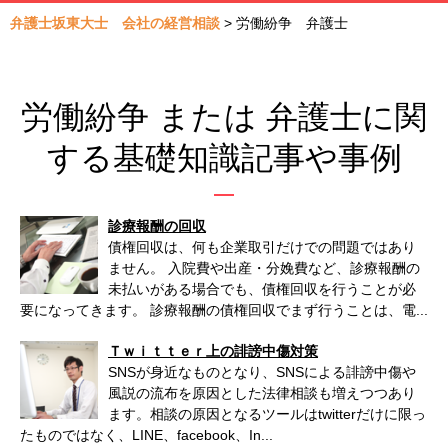
弁護士坂東大士 会社の経営相談
>
労働紛争 弁護士
労働紛争 または 弁護士に関
する基礎知識記事や事例
診療報酬の回収
債権回収は、何も企業取引だけでの問題ではあり
ません。 入院費や出産・分娩費など、診療報酬の
未払いがある場合でも、債権回収を行うことが必
要になってきます。 診療報酬の債権回収でまず行うことは、電...
Ｔｗｉｔｔｅｒ上の誹謗中傷対策
SNSが身近なものとなり、SNSによる誹謗中傷や
風説の流布を原因とした法律相談も増えつつあり
ます。相談の原因となるツールはtwitterだけに限っ
たものではなく、LINE、facebook、In...