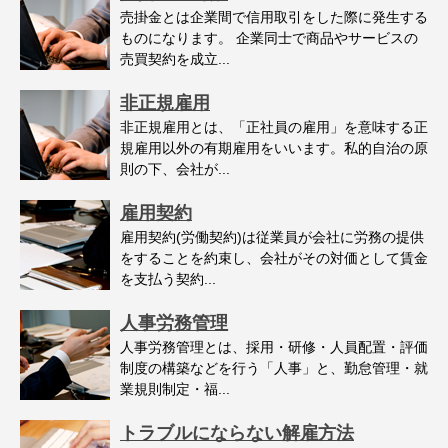
売掛金とは企業間で信用取引をした際に発生する
ものになります。 企業同士で商品やサービスの
売買契約を成立...
非正規雇用
非正規雇用とは、「正社員の雇用」を意味する正
規雇用以外の有期雇用をいいます。私的自治の原
則の下、会社が...
雇用契約
雇用契約(労働契約)は従業員が会社に労務の提供
をすることを約束し、会社がその対価として賃金
を支払う契約...
人事労務管理
人事労務管理とは、採用・研修・人員配置・評価
制度の構築などを行う「人事」と、勤怠管理・就
業規則制定・福...
トラブルにならない解雇方法