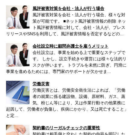
風評被害対策を会社・法人が行う場合
風評被害対策を会社・法人が行う場合、様々な対
策が可能です。 ■ネット風評被害情報の削除 ネッ
ト風評被害情報に対して、会社・法人が、プレス
リリースやSNSを利用して、風評被害情報を否定するなどの...
会社設立時に顧問弁護士を雇うメリット
会社設立は、事業を始める上で重要なステップで
す。 しかし、設立手続きや運営には様々な法的リ
スクが伴います。 トラブルを未然に防ぎ、円滑に
事業を進めるためには、専門家のサポートが欠かせま...
労働災害
労働災害とは、労働安全衛生法によれば、「労働
者の就業に係る建設物、設備、原材料、ガス、蒸
気、粉じん等により、又は作業行動その他業務に
起因して、労働者が負傷し、疾病にかかり、又は死亡すること」
と定...
契約書のリーガルチェックの重要性
契約書は相手側と交わした契約の内容を明記した