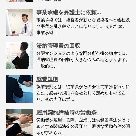
事業承継を弁護士に依頼...
事業承継では、経営者が新たな後継者へと会社及
び事業を引き継ぐことになります。 そのため、
事業承継...
滞納管理費の回収
分譲マンションのような区分所有権の物件では、
滞納管理費の回収が大きな悩みの種となります。
一般的に、...
就業規則
就業規則とは、従業員がその会社で業務を行うに
あたり必要な規則を会社として定めたものであ
り、その内容は労...
雇用契約締結時の労働条...
労働者を雇用する際、企業には労働基準法をはじ
めとする関係法令の遵守と、適切な労働条件の明
示が求められ...