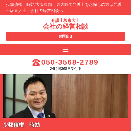
少額債権 時効/大阪東部、東大阪で弁護士をお探しの方は弁護
士坂東大士 会社の経営相談へ
弁護士坂東大士
会社の経営相談
お問合せ
050-3568-2789
24時間365日受付中
少額債権 時効