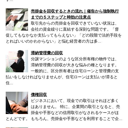
売掛金を回収するときの流れ｜催告から強制執行
までの５ステップと時効の注意点
取引先からの売掛金を回収できていない状況は、
会社の資金繰りに直結する深刻な問題です。「督
促してもなかなか支払ってもらえない」「どの段階で法的手段を
とればいいのかわからない」と悩む経営者の方は多...
滞納管理費の回収
分譲マンションのような区分所有権の物件では、
滞納管理費の回収が大きな悩みの種となります。
一般的に、区分所有者は住宅ローンと管理費の支
払いをしなければなりませんが、住宅ローンは支払いが滞ると
住...
債権回収
ビジネスにおいて、現金での取引はそれほど多く
はありません。 特に、企業間の取引となると、売
掛金や手形などの信用取引がなされるケースがほ
とんどです。 もちろん、売掛金や手形などを利用することで企...