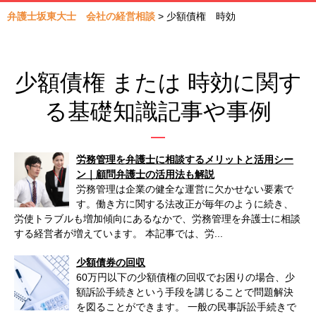
弁護士坂東大士 会社の経営相談
>
少額債権 時効
少額債権 または 時効に関す
る基礎知識記事や事例
労務管理を弁護士に相談するメリットと活用シー
ン｜顧問弁護士の活用法も解説
労務管理は企業の健全な運営に欠かせない要素で
す。働き方に関する法改正が毎年のように続き、
労使トラブルも増加傾向にあるなかで、労務管理を弁護士に相談
する経営者が増えています。 本記事では、労...
少額債券の回収
60万円以下の少額債権の回収でお困りの場合、少
額訴訟手続きという手段を講じることで問題解決
を図ることができます。 一般の民事訴訟手続きで