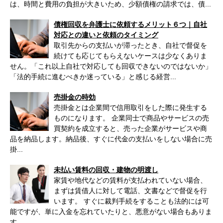
は、時間と費用の負担が大きいため、少額債権の請求では、債...
債権回収を弁護士に依頼するメリット６つ｜自社
対応との違いと依頼のタイミング
取引先からの支払いが滞ったとき、自社で督促を
続けても応じてもらえないケースは少なくありま
せん。「これ以上自社で対応しても回収できないのではないか」
「法的手続に進むべきか迷っている」と感じる経営...
売掛金の時効
売掛金とは企業間で信用取引をした際に発生する
ものになります。 企業同士で商品やサービスの売
買契約を成立すると、売った企業がサービスや商
品を納品します。納品後、すぐに代金の支払いをしない場合に売
掛...
未払い賃料の回収・建物の明渡し
家賃や地代などの賃料が支払われていない場合、
まずは賃借人に対して電話、文書などで督促を行
います。 すぐに裁判手続をすることも法的には可
能ですが、単に入金を忘れていたりと、悪意がない場合もありま
す...